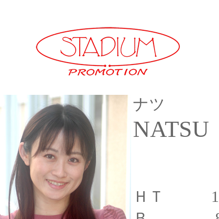
ナツ
NATSU
ＨＴ 16
Ｂ 8