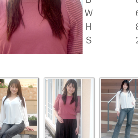
Ｗ 6
Ｈ 8
Ｓ 2