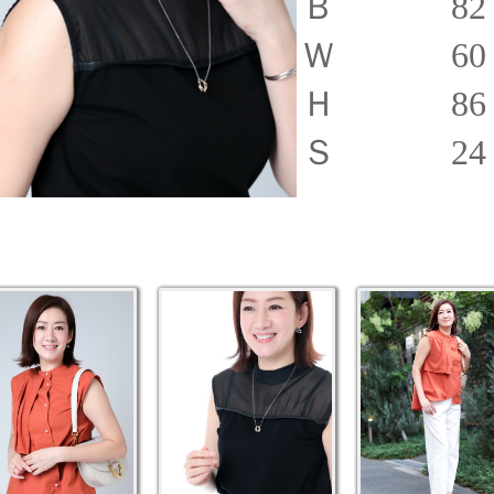
Ｂ 82
Ｗ 60
Ｈ 86
Ｓ 24